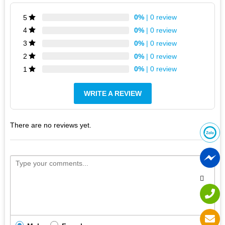
0%
| 0 review
5
0%
| 0 review
4
0%
| 0 review
3
0%
| 0 review
2
0%
| 0 review
1
WRITE A REVIEW
There are no reviews yet.
Thiết kế Laptop HP Pavilion Blue
Có thiết kế đẹp và chắc chắn, sản phẩm khá mỏng nhẹ đối
với một chiếc lap top 15.6 inch. Máy sử dụng khung nhựa
cho cảm giác cầm máy trên tay tương đối mát mẻ và thoải
mái. Được trang bị màn hình độ phân giải 15.6 inch độ
phân giải full HD cùng công nghệ led-backlit có chất lượng
hoàn thiện khá tốt, màu sắc trung tính, viền màn chắc
chắn, các lớp hiển thị được ép chặt vào nhau, hiển thị chi