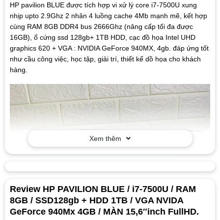
HP pavilion BLUE được tích hợp vi xử lý core i7-7500U xung
nhịp upto 2.9Ghz 2 nhân 4 luồng cache 4Mb mạnh mẽ, kết hợp
cùng RAM 8GB DDR4 bus 2666Ghz (nâng cấp tối đa được
16GB), ổ cứng ssd 128gb+ 1TB HDD, cạc đồ họa Intel UHD
graphics 620 + VGA : NVIDIA GeForce 940MX, 4gb. đáp ứng tốt
như cầu công việc, học tập, giải trí, thiết kế dồ họa cho khách
hàng.
Xem thêm
Review HP PAVILION BLUE / i7-7500U / RAM
8GB / SSD128gb + HDD 1TB / VGA NVIDA
GeForce 940Mx 4GB / MÀN 15,6″inch FullHD.