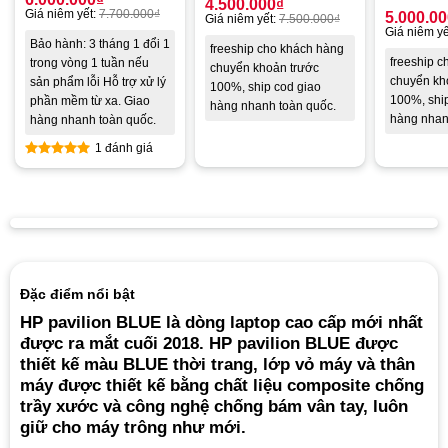
4.500.000
₫
Giá niêm yết:
7.700.000
₫
5.000.0
Giá niêm yết:
7.500.000
₫
Giá niêm yế
Bảo hành: 3 tháng 1 đổi 1
freeship cho khách hàng
freeship 
trong vòng 1 tuần nếu
chuyển khoản trước
chuyển kh
sản phẩm lỗi Hỗ trợ xử lý
100%, ship cod giao
100%, shi
phần mềm từ xa. Giao
hàng nhanh toàn quốc.
hàng nhan
hàng nhanh toàn quốc.
1 đánh giá
Rated
5.00
out of 5
Đặc điểm nổi bật
HP pavilion BLUE là dòng laptop cao cấp mới nhất
được ra mắt cuối 2018. HP pavilion BLUE được
thiết kế màu BLUE thời trang, lớp vỏ máy và thân
máy được thiết kế bằng chất liệu composite chống
trầy xước và công nghệ chống bám vân tay, luôn
giữ cho máy trông như mới.