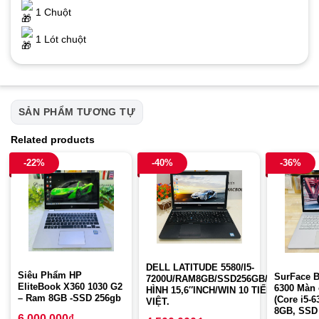
1 Chuột
1 Lót chuột
SẢN PHẨM TƯƠNG TỰ
Related products
-22%
-40%
-36%
DELL LATITUDE 5580/I5-
Siêu Phẩm HP
SurFace B
7200U/RAM8GB/SSD256GB/MÀN
EliteBook X360 1030 G2
6300 Màn
HÌNH 15,6″INCH/WIN 10 TIẾNG
– Ram 8GB -SSD 256gb
(Core i5-
VIỆT.
8GB, SSD
6.000.000
₫