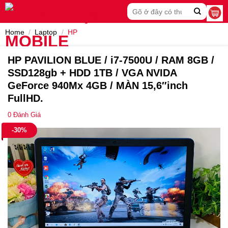
Skip
Search
to
for:
content
Home
/
Laptop
/
HP
HP PAVILION BLUE / i7-7500U / RAM 8GB /
SSD128gb + HDD 1TB / VGA NVIDA
GeForce 940Mx 4GB / MÀN 15,6″inch
FullHD.
0
Đánh Giá
-30%