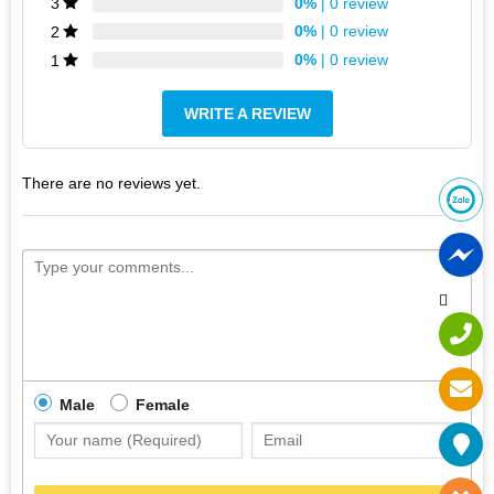
0%
| 0 review
3
0%
| 0 review
2
0%
| 0 review
1
WRITE A REVIEW
There are no reviews yet.
Thiết kế điện thoại iPhone 12 64GB cũ
Male
Female
Chiếc điện thoại này sở hữu thiết kế mới mẻ, trẻ trung và
sang trọng. iPhone 2020 bản tiêu chuẩn sở hữu thiết kế với
khung kim loại phẳng, không còn cạnh bo tròn như những
thế hệ trước. Nhìn tổng thể sẽ gần giống với chiếc iPhone 4