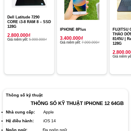
Dell Latitude 7290
CORE i3-8 RAM 8 – SSD
128G
IPHONE 8Plus
FUJITSU
THÁO DỜI 
2.800.000
₫
3.400.000
₫
8145U | R
Giá niêm yết:
5.000.000
₫
Giá niêm yết:
7.000.000
₫
128G
2.800.0
Giá niêm yế
Thông số kỹ thuật
THÔNG SỐ KỸ THUẬT IPHONE 12 64GB
Nhà cung cấp:
Apple
Hệ điều hành:
iOS 14
Ngôn ngữ:
Đa ngôn ngữ