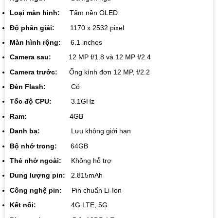
Loại màn hình:
Tấm nền OLED
Độ phân giải:
1170 x 2532 pixel
Màn hình rộng:
6.1 inches
Camera sau:
12 MP f/1.8 và 12 MP f/2.4
Camera trước:
Ống kính đơn 12 MP, f/2.2
Đèn Flash:
Có
Tốc độ CPU:
3.1GHz
Ram:
4GB
Danh bạ:
Lưu không giới hạn
Bộ nhớ trong:
64GB
Thẻ nhớ ngoài:
Không hỗ trợ
Dung lượng pin:
2.815mAh
Công nghệ pin:
Pin chuẩn Li-Ion
Kết nối:
4G LTE, 5G