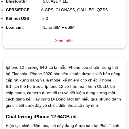
Bluetooth:
5.0, A2DP, LE
GPRS/EDGE
A-GPS, GLONASS, GALILEO, QZSS
Kết nối USB:
2.0
Loại sim:
Nano SIM + eSIM
Xem thêm
Iphone 12 thường 64G cũ là mẫu iPhone tiêu chuẩn trong thế
hệ Flagship. iPhone 2020 bản tiêu chuẩn được coi là bản nâng
cấp rất xứng đáng và là model kế nhiệm cho chiếc iPhone
6.1inch thế hệ trước. Iphone 12 sở hữu màn hình OLED, bộ
chip mạnh, camera được tối ưu và tiết kiệm dung lượng một
cách đáng kể. Hãy cùng Di Động Mới tìm hiểu qua những đánh
giá chi tiết dưới đây về chiếc điện thoại cũ này nhé.
Chất lượng iPhone 12 64GB cũ
Hiện tại, chiếc điện thoại cũ này đang được bán tại Phát Thịnh