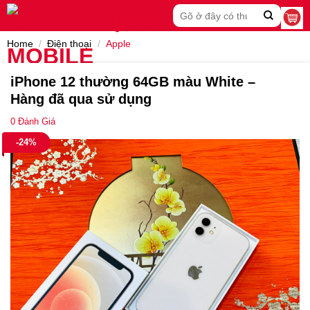
Skip
Search
to
for:
content
Home
/
Điện thoại
/
Apple
iPhone 12 thường 64GB màu White –
Hàng đã qua sử dụng
0
Đánh Giá
-24%