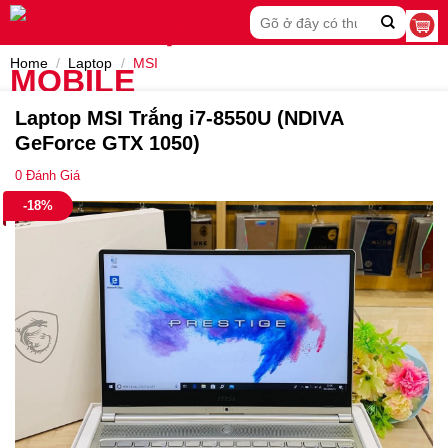
Skip
Search
to
for:
content
Home
/
Laptop
/
MSI
Laptop MSI Trắng i7-8550U (NDIVA
GeForce GTX 1050)
0
Đánh Giá
-18%