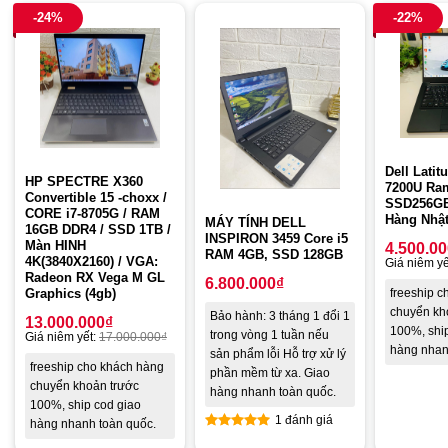
-24%
-22%
Dell Latit
HP SPECTRE X360
7200U R
Convertible 15 -choxx /
SSD256GB
CORE i7-8705G / RAM
Hàng Nhật
MÁY TÍNH DELL
16GB DDR4 / SSD 1TB /
INSPIRON 3459 Core i5
Màn HINH
4.500.0
RAM 4GB, SSD 128GB
4K(3840X2160) / VGA:
Giá niêm yế
Radeon RX Vega M GL
6.800.000
₫
Graphics (4gb)
freeship 
chuyển kh
Bảo hành: 3 tháng 1 đổi 1
13.000.000
₫
100%, shi
trong vòng 1 tuần nếu
Giá niêm yết:
17.000.000
₫
hàng nhan
sản phẩm lỗi Hỗ trợ xử lý
freeship cho khách hàng
phần mềm từ xa. Giao
chuyển khoản trước
hàng nhanh toàn quốc.
100%, ship cod giao
1 đánh giá
hàng nhanh toàn quốc.
Rated
5.00