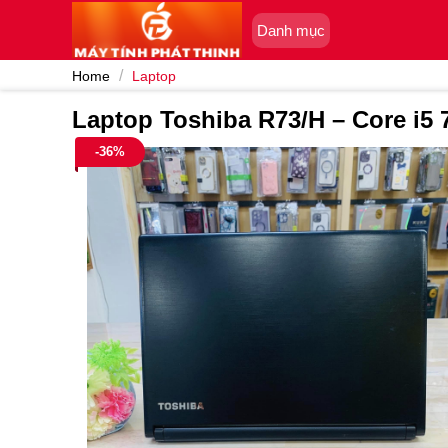
Skip
Danh mục
to
content
/
Home
Laptop
Laptop Toshiba R73/H – Core i
-36%