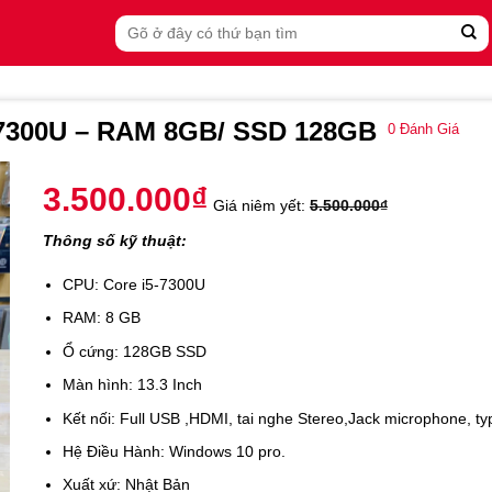
Search
for:
5 7300U – RAM 8GB/ SSD 128GB
0
Đánh Giá
3.500.000
₫
Giá niêm yết:
5.500.000
₫
Thông số kỹ thuật:
CPU: Core i5-7300U
RAM: 8 GB
Ổ cứng: 128GB SSD
Màn hình: 13.3 Inch
Kết nối: Full USB ,HDMI, tai nghe Stereo,Jack microphone, t
Hệ Điều Hành: Windows 10 pro.
Xuất xứ: Nhật Bản