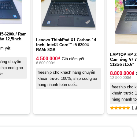
 i5-6200u/ Ram
àn 12,5inch.
Lenovo ThinkPad X1 Carbon 14
Inch, Intel® Core™ i5 6200U
êm yết:
RAM: 8GB
LAPTOP HP Z
4.500.000
₫
Giá niêm yết:
Cảm ứng /i7 7
 hàng chuyển
6.800.000
₫
512Gb /15.6”
hip cod giao
freeship cho khách hàng chuyển
8.800.000
₫
ốc.
12.500.000
₫
khoản trước 100%, ship cod giao
hàng nhanh toàn quốc.
freeship cho 
khoản trước 1
hàng nhanh to
1 đ
Rated
5.00
out of 5