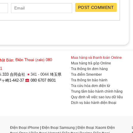
POST COMMENT
Mua hàng và thanh toán Online
hật Bản:
Điện Thoại 〈zalo〉 080
Mua hàng trả góp Online
31
Tra thông tin đơn hàng
a-vi.333 合同会社
341 - 0044
埼玉県
Tra điểm Smember
Tra thông tin bảo hành
崎1-442-37
080 6707 8931
Tra cứu hóa đơn điện tử
Trung tâm bảo hành chính hãng
Quy định về việc sao lưu dữ liệu
Dịch vụ bảo hành điện thoại
Điện thoại iPhone
|
Điện thoại Samsung
|
Điện thoại Xiaomi
Điện