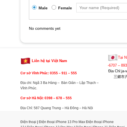
Male
Female
No comments yet
Tại N
Liên hệ tại Việt Nam
-6707 – 89
Địa Chỉ:j
Cơ sở Vĩnh Phúc: 0355 –
911 – 555
三郷市戸ヶ
Địa chi: Ngã 3 Ba Hàng – Bàn Giản – Lập Thạch –
Vĩnh Phúc.
Cơ sở Hà Nội: 0398 – 678 – 555
Địa Chỉ: 587 Quang Trung – Hà Đông – Hà Nội
Điện thoại
|
Điện thoại iPhone 13 Pro Max
Điện thoại iPhone