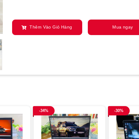
Thêm Vào Giỏ Hàng
Mua ngay
-34%
-30%