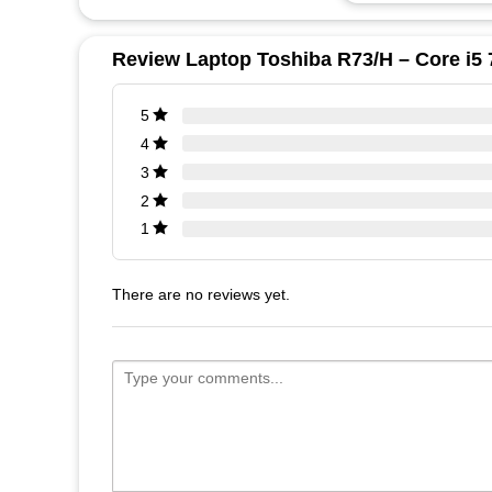
Review Laptop Toshiba R73/H – Core i
5
4
3
2
1
There are no reviews yet.