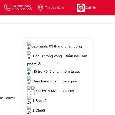
Gọi mua hàng:
Tìm cửa hàng
Cart /
0
₫
0355 .911.555
Bảo hành: 03 tháng phần cứng
1 đổi 1 trong vòng 1 tuần nếu sản
phẩm lỗi
Hỗ trợ xử lý phần mềm từ xa.
Giao hàng nhanh toàn quốc.
KHUYẾN MÃI – ƯU ĐÃI
ype cover
1 Sạc cáp.
1 Chuột