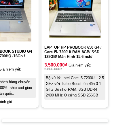
LAPTOP HP PROBOOK 650 G4 /
BOOK STUDIO G4
Core i5- 7200U/ RAM 8GB/ SSD
700HQ /16Gb /
128GB/ Màn Hình 15.6inch/
3.500.000
₫
Giá niêm yết:
5.800.000
₫
Giá niêm yết:
Bộ xử lý: Intel Core i5-7200U – 2.5
khách hàng chuyển
GHz với Turbo Boost lên đến 3.1
00%, ship cod giao
GHz Bộ nhớ RAM: 8GB DDR4
àn quốc.
2400 MHz Ổ cứng SSD 256GB
ánh giá