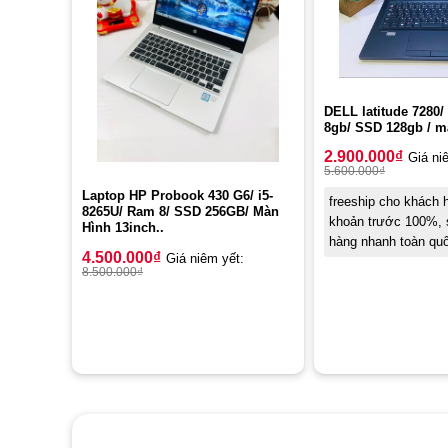
DELL latitude 7280/
8gb/ SSD 128gb / m
2.900.000
₫
Giá ni
5.600.000
₫
Laptop HP Probook 430 G6/ i5-
freeship cho khách
8265U/ Ram 8/ SSD 256GB/ Màn
khoản trước 100%, s
Hình 13inch..
hàng nhanh toàn qu
4.500.000
₫
Giá niêm yết:
8.500.000
₫