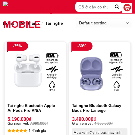
Skip
Search
to
for:
content
Home
/
Âm thanh
/
Tai nghe
-35%
-30%
Tai nghe Bluetooth Apple
Tai nghe Bluetooth Galaxy
AirPods Pro VN/A
Buds Pro Laneige
5.190.000
₫
3.490.000
₫
Giá niêm yết:
7.990.000
₫
Giá niêm yết:
4.990.000
₫
1 đánh giá
Mua kèm điện thoại, máy tính