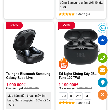
Rated
5.00
bảng Samsung giảm 10% tối đa
out of 5
150k
1 đánh giá
Rated
5.00
out of 5
-56%
-50%
Tai nghe Bluetooth Samsung
Tai Nghe Không Dây JBL
Galaxy Buds Live
Tune 120 TWS
1.990.000
₫
1.190.000
₫
Giá niêm yết:
4.490.000
₫
Giá niêm yết:
2.390.000
₫
Mua kèm điện thoại, máy tính
12.3
8
256
M1
bảng Samsung giảm 10% tối đa
1 đánh giá
150k
Rated
5.00