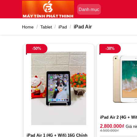
Skip
Danh mục
to
content
/
/
/
iPad Air
Home
Tablet
iPad
-50%
-38%
iPad Air 2 (4G + Wi
2.800.000
₫
Giá ni
4.500.000
₫
iPad Air 1 (4G + Wifi) 16G Chính