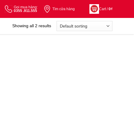
Gọi mua hàng:
Tìm cửa hàng
Cart /
0
₫
0355 .911.555
Showing all 2 results