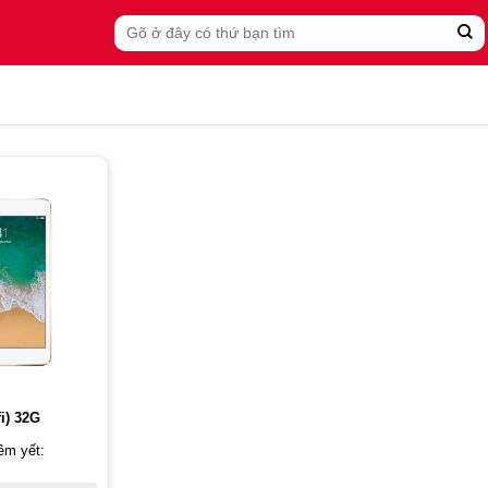
Search
for:
fi) 32G
êm yết: