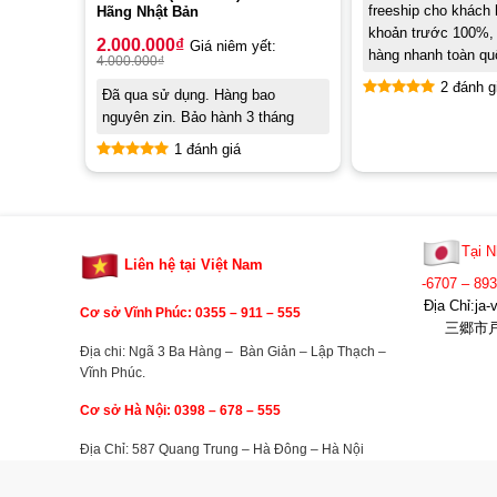
freeship cho khách
Hãng Nhật Bản
khoản trước 100%, 
2.000.000
₫
Giá niêm yết:
hàng nhanh toàn qu
4.000.000
₫
2 đánh g
Đã qua sử dụng. Hàng bao
Rated
5.00
nguyên zin. Bảo hành 3 tháng
out of 5
1 đánh giá
Rated
5.00
out of 5
Tại N
Liên hệ tại Việt Nam
-6707 – 89
Địa Chỉ:j
Cơ sở Vĩnh Phúc: 0355 –
911 – 555
三郷市戸ヶ
Địa chi: Ngã 3 Ba Hàng – Bàn Giản – Lập Thạch –
Vĩnh Phúc.
Cơ sở Hà Nội: 0398 – 678 – 555
Địa Chỉ: 587 Quang Trung – Hà Đông – Hà Nội