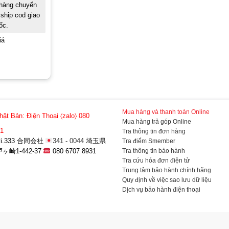
 hàng chuyển
ship cod giao
ốc.
iá
Mua hàng và thanh toán Online
hật Bản:
Điện Thoại 〈zalo〉 080
Mua hàng trả góp Online
31
Tra thông tin đơn hàng
a-vi.333 合同会社
341 - 0044
埼玉県
Tra điểm Smember
Tra thông tin bảo hành
崎1-442-37
080 6707 8931
Tra cứu hóa đơn điện tử
Trung tâm bảo hành chính hãng
Quy định về việc sao lưu dữ liệu
Dịch vụ bảo hành điện thoại