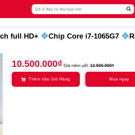
Search
for:
ch full HD+
Chip Core i7-1065G7
R
10.500.000
₫
Giá niêm yết:
12.500.000
₫
Thêm Vào Giỏ Hàng
Mua ngay