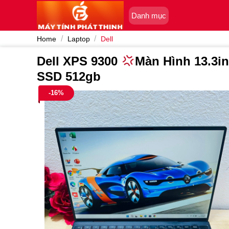
Skip
Danh mục
to
content
/
/
Home
Laptop
Dell
Dell XPS 9300
Màn Hình 13.3in
SSD 512gb
-16%