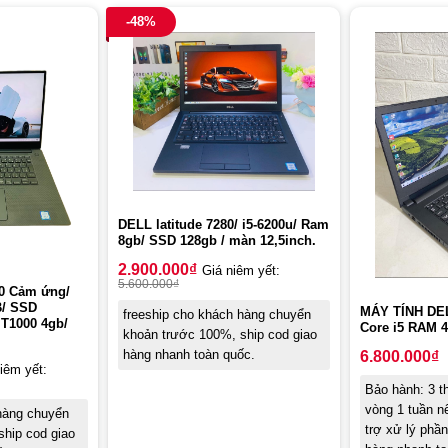
-48%
DELL latitude 7280/ i5-6200u/ Ram
8gb/ SSD 128gb / màn 12,5inch.
2.900.000
₫
Giá niêm yết:
5.600.000
₫
30 Cảm ứng/
B/ SSD
MÁY TÍNH DE
freeship cho khách hàng chuyển
T1000 4gb/
Core i5 RAM 
khoản trước 100%, ship cod giao
hàng nhanh toàn quốc.
6.800.000
₫
iêm yết:
Bảo hành: 3 th
vòng 1 tuần n
 hàng chuyển
trợ xử lý phầ
hip cod giao