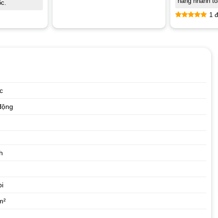
hàng nhanh to
ốc.
1 đ
Rated
5.00
out of 5
c
 động
h
pi
m²