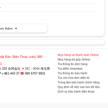
+
em thêm
1200 pixel
Mua hàng và thanh toán Online
hật Bản:
Điện Thoại 〈zalo〉 080
Mua hàng trả góp Online
31
Tra thông tin đơn hàng
a-vi.333 合同会社
341 - 0044
埼玉県
Tra điểm Smember
Tra thông tin bảo hành
崎1-442-37
080 6707 8931
Tra cứu hóa đơn điện tử
300
Trung tâm bảo hành chính hãng
Quy định về việc sao lưu dữ liệu
 tháng 6 năm 2020
Dịch vụ bảo hành điện thoại