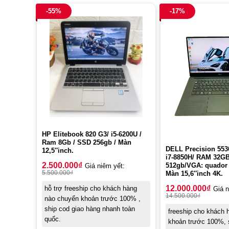
-55%
-17%
HP Elitebook 820 G3/ i5-6200U /
Ram 8Gb / SSD 256gb / Màn
DELL Precision 55
12,5″inch.
i7-8850H/ RAM 32G
2.500.000
₫
512gb/VGA: quador 
Giá niêm yết:
5.500.000
₫
Màn 15,6″inch 4K.
12.000.000
₫
hỗ trợ freeship cho khách hàng
Giá n
14.500.000
₫
nào chuyển khoản trước 100% ,
ship cod giao hàng nhanh toàn
freeship cho khách
quốc.
khoản trước 100%, s