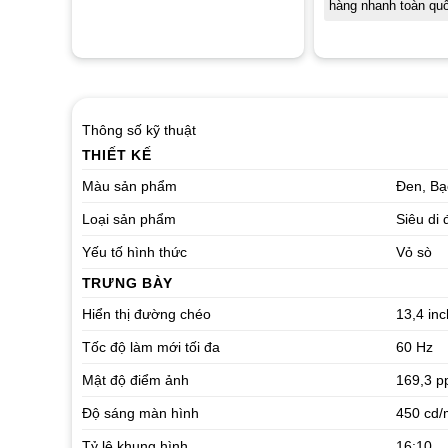
hàng nhanh toàn qu
Thông số kỹ thuật
THIẾT KẾ
Màu sản phẩm
Đen, Bạ
Loại sản phẩm
Siêu di
Yếu tố hình thức
Vỏ sò
TRƯNG BÀY
Hiển thị đường chéo
13,4 inc
Tốc độ làm mới tối đa
60 Hz
Mật độ điểm ảnh
169,3 p
Độ sáng màn hình
450 cd/
Tỷ lệ khung hình
16:10