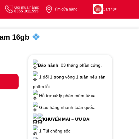
Gọi mua hàng:
Tìm cửa hàng
Cart /
0
₫
0355 .911.555
am 16gb
Bảo hành
: 03 tháng phần cứng.
1 đổi 1 trong vòng 1 tuần nếu sản
phẩm lỗi
Hỗ trợ xử lý phần mềm từ xa.
Giao hàng nhanh toàn quốc.
KHUYẾN MÃI – ƯU ĐÃI
1 Túi chống sốc