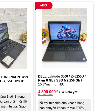
-40%
DELL Latitude 3500 / i5-8250U /
LL INSPIRON 3459
Ram 8 Gb / SSD M2 256 Gb /
4GB, SSD 128GB
15,6″inch fullHD.
4.800.000
₫
Giá niêm yết:
8.000.000
₫
áng 1 đổi 1 trong
ếu sản phẩm lỗi Hỗ
hỗ trợ freeship cho khách hàng
n mềm từ xa. Giao
nào chuyển khoản trước 100% ,