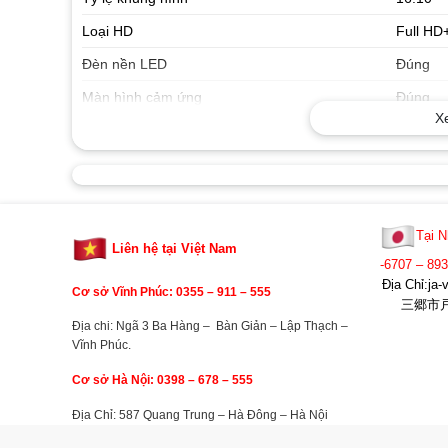
Loại HD
Full HD
Đèn nền LED
Đúng
Màn hình cảm ứng
Đúng
X
Độ phân giải màn hình
1920 x 
Tỷ lệ khung hình gốc
16:10
Thương hiệu
DELL
Tại N
Gia đình
XPS
Liên hệ tại Việt Nam
-6707 – 89
Loạt
13
Địa Chỉ:j
Cơ sở Vĩnh Phúc: 0355 –
911 – 555
三郷市戸ヶ
Tên mẫu
9300
Địa chi: Ngã 3 Ba Hàng – Bàn Giản – Lập Thạch –
Mã số sản phẩm
9300-3
Vĩnh Phúc.
Ngày phát hành
Ngày 04
Cơ sở Hà Nội: 0398 – 678 – 555
Địa Chỉ: 587 Quang Trung – Hà Đông – Hà Nội
BỘ XỬ LÝ