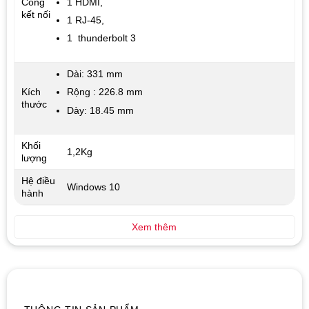
1 HDMI,
Cổng
kết nối
1 RJ-45,
1 thunderbolt 3
Dài: 331 mm
Kích
Rộng : 226.8 mm
thước
Dày: 18.45 mm
Khối
1,2Kg
lượng
Hệ điều
Windows 10
hành
Xem thêm