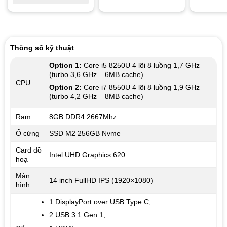
Rated
5.
Rated
5.00
out of 5
out of 5
Thông số kỹ thuật
Option 1:
Core i5 8250U 4 lõi 8 luồng 1,7 GHz
(turbo 3,6 GHz – 6MB cache)
CPU
Option 2:
Core i7 8550U 4 lõi 8 luồng 1,9 GHz
(turbo 4,2 GHz – 8MB cache)
Ram
8GB DDR4 2667Mhz
Ổ cứng
SSD M2 256GB Nvme
Card đồ
Intel UHD Graphics 620
hoạ
Màn
14 inch FullHD IPS (1920×1080)
hình
1 DisplayPort over USB Type C,
2 USB 3.1 Gen 1,