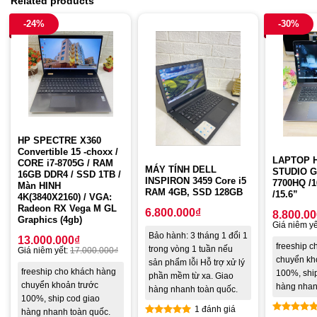
Related products
-24%
-30%
HP SPECTRE X360
Convertible 15 -choxx /
LAPTOP 
CORE i7-8705G / RAM
MÁY TÍNH DELL
STUDIO G
16GB DDR4 / SSD 1TB /
INSPIRON 3459 Core i5
7700HQ /1
Màn HINH
RAM 4GB, SSD 128GB
/15.6”
4K(3840X2160) / VGA:
Radeon RX Vega M GL
6.800.000
₫
8.800.0
Graphics (4gb)
Giá niêm yế
Bảo hành: 3 tháng 1 đổi 1
13.000.000
₫
freeship 
trong vòng 1 tuần nếu
Giá niêm yết:
17.000.000
₫
chuyển kh
sản phẩm lỗi Hỗ trợ xử lý
freeship cho khách hàng
100%, shi
phần mềm từ xa. Giao
chuyển khoản trước
hàng nhan
hàng nhanh toàn quốc.
100%, ship cod giao
1 đánh giá
hàng nhanh toàn quốc.