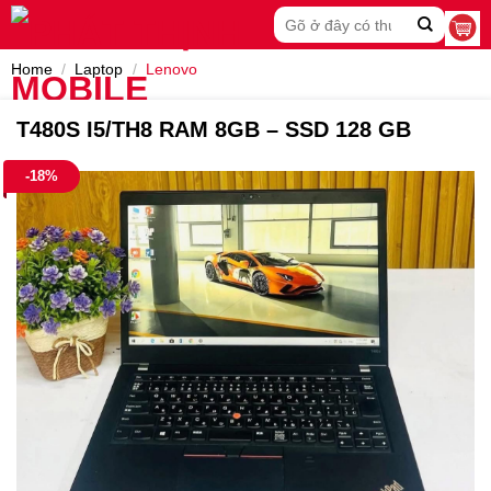
Skip
Search
to
for:
content
Home
/
Laptop
/
Lenovo
T480S I5/TH8 RAM 8GB – SSD 128 GB
-18%