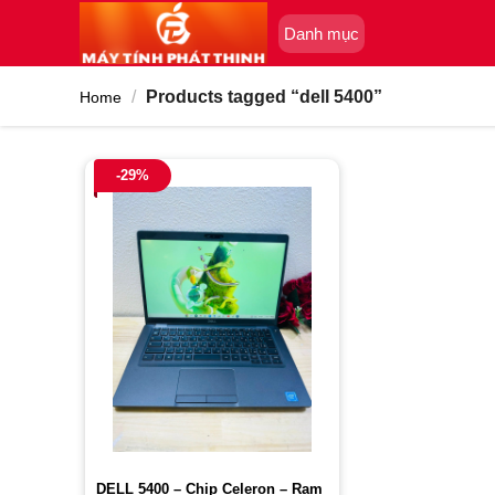
Skip
Danh mục
to
content
/
Products tagged “dell 5400”
Home
-29%
DELL 5400 – Chip Celeron – Ram