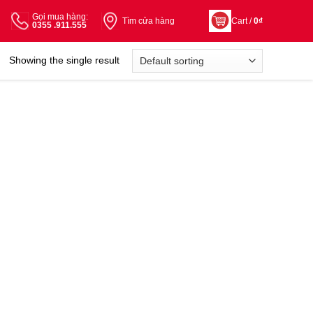
Gọi mua hàng:
Tìm cửa hàng
Cart /
0
₫
0355 .911.555
Showing the single result