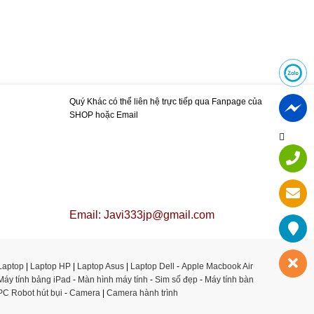
Quý Khác có thể liên hệ trực tiếp qua Fanpage của
SHOP hoặc Email
Email: Javi333jp@gmail.com
Laptop
|
Laptop HP
|
Laptop Asus
|
Laptop Dell
-
Apple Macbook Air
Máy tính bảng iPad
-
Màn hình máy tính
-
Sim số đẹp
-
Máy tính bàn
PC
Robot hút bụi
-
Camera
|
Camera hành trình