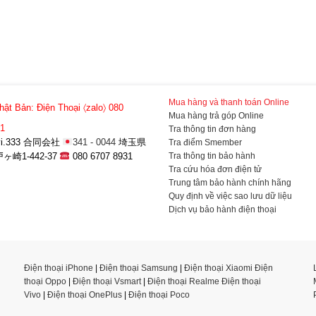
Mua hàng và thanh toán Online
hật Bản:
Điện Thoại 〈zalo〉 080
Mua hàng trả góp Online
31
Tra thông tin đơn hàng
a-vi.333 合同会社
341 - 0044
埼玉県
Tra điểm Smember
Tra thông tin bảo hành
崎1-442-37
080 6707 8931
Tra cứu hóa đơn điện tử
Trung tâm bảo hành chính hãng
Quy định về việc sao lưu dữ liệu
Dịch vụ bảo hành điện thoại
Điện thoại iPhone
|
Điện thoại Samsung
|
Điện thoại Xiaomi
Điện
thoại Oppo
|
Điện thoại Vsmart
|
Điện thoại Realme
Điện thoại
Vivo
|
Điện thoại OnePlus
|
Điện thoại Poco