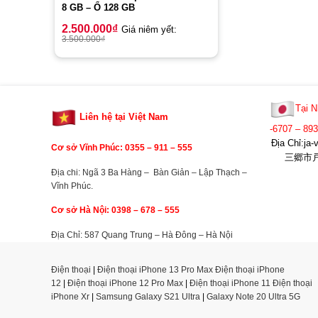
8 GB – Ổ 128 GB
2.500.000
₫
Giá niêm yết:
3.500.000
₫
Tại N
Liên hệ tại Việt Nam
-6707 – 89
Địa Chỉ:j
Cơ sở Vĩnh Phúc: 0355 –
911 – 555
三郷市戸ヶ
Địa chi: Ngã 3 Ba Hàng – Bàn Giản – Lập Thạch –
Vĩnh Phúc.
Cơ sở Hà Nội: 0398 – 678 – 555
Địa Chỉ: 587 Quang Trung – Hà Đông – Hà Nội
Điện thoại
|
Điện thoại iPhone 13 Pro Max
Điện thoại iPhone
12
|
Điện thoại iPhone 12 Pro Max
|
Điện thoại iPhone 11
Điện thoại
iPhone Xr
|
Samsung Galaxy S21 Ultra
|
Galaxy Note 20 Ultra 5G