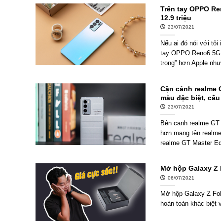
Trên tay OPPO Ren
12.9 triệu
23/07/2021
Nếu ai đó nói với tô
tay OPPO Reno6 5G.
trọng” hơn Apple như
Cận cảnh realme G
màu đặc biệt, cấu
23/07/2021
Bên cạnh realme GT M
hơn mang tên realme
realme GT Master Edi
Mở hộp Galaxy Z 
06/07/2021
Mở hộp Galaxy Z Fol
hoàn toàn khác biệt