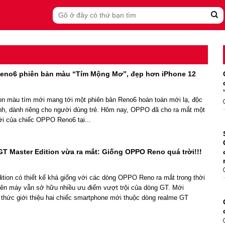
Search
for:
eno6 phiên bản màu “Tím Mộng Mơ”, đẹp hơn iPhone 12
 màu tím mới mang tới một phiên bản Reno6 hoàn toàn mới lạ, độc
ính, dành riêng cho người dùng trẻ. Hôm nay, OPPO đã cho ra mắt một
i của chiếc OPPO Reno6 tại...
T Master Edition vừa ra mắt: Giống OPPO Reno quá trời!!!
tion có thiết kế khá giống với các dòng OPPO Reno ra mắt trong thời
hiên máy vẫn sở hữu nhiều ưu điểm vượt trội của dòng GT. Mới
 thức giới thiệu hai chiếc smartphone mới thuộc dòng realme GT