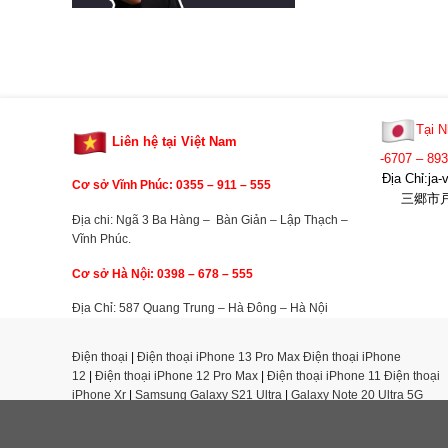
Tại N
Liên hệ tại Việt Nam
-6707 – 89
Địa Chỉ:j
Cơ sở Vĩnh Phúc: 0355 –
911 – 555
三郷市戸ヶ
Địa chi: Ngã 3 Ba Hàng – Bàn Giản – Lập Thạch –
Vĩnh Phúc.
Cơ sở Hà Nội: 0398 – 678 – 555
Địa Chỉ: 587 Quang Trung – Hà Đông – Hà Nội
Điện thoại
|
Điện thoại iPhone 13 Pro Max
Điện thoại iPhone
12
|
Điện thoại iPhone 12 Pro Max
|
Điện thoại iPhone 11
Điện thoại
iPhone Xr
|
Samsung Galaxy S21 Ultra
|
Galaxy Note 20 Ultra 5G