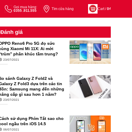
Gọi mua hàng:
Tìm cửa hàng
Cart /
0
₫
0355 .911.555
Đánh giá
OPPO Reno6 Pro 5G đọ sức
cùng Xiaomi Mi 11X: Ai mới
“trùm” phân khúc tầm trung?
23/07/2021
So sánh Galaxy Z Fold2 và
Galaxy Z Fold3 dựa trên các tin
đồn: Samsung mang đến những
nâng cấp gì sau hơn 1 năm?
23/07/2021
Cách sử dụng Phím Tắt sao cho
cool ngầu trên iOS 14.5
06/07/2021