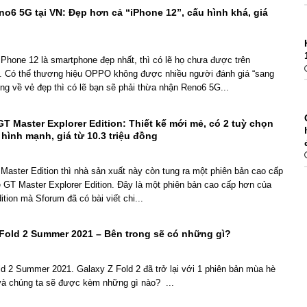
o6 5G tại VN: Đẹp hơn cả “iPhone 12”, cấu hình khá, giá
i iPhone 12 là smartphone đẹp nhất, thì có lẽ họ chưa được trên
 Có thể thương hiệu OPPO không được nhiều người đánh giá “sang
ng về vẻ đẹp thì có lẽ bạn sẽ phải thừa nhận Reno6 5G...
T Master Explorer Edition: Thiết kế mới mẻ, có 2 tuỳ chọn
 hình mạnh, giá từ 10.3 triệu đồng
aster Edition thì nhà sản xuất này còn tung ra một phiên bản cao cấp
 GT Master Explorer Edition. Đây là một phiên bản cao cấp hơn của
tion mà Sforum đã có bài viết chi...
Fold 2 Summer 2021 – Bên trong sẽ có những gì?
d 2 Summer 2021. Galaxy Z Fold 2 đã trở lại với 1 phiên bản mùa hè
 và chúng ta sẽ được kèm những gì nào? ...