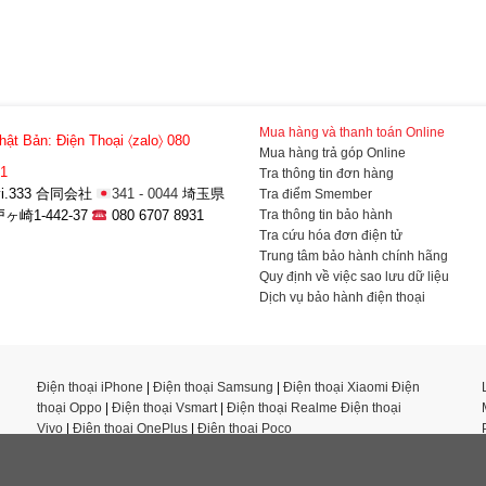
Mua hàng và thanh toán Online
hật Bản:
Điện Thoại 〈zalo〉 080
Mua hàng trả góp Online
31
Tra thông tin đơn hàng
a-vi.333 合同会社
341 - 0044
埼玉県
Tra điểm Smember
Tra thông tin bảo hành
崎1-442-37
080 6707 8931
Tra cứu hóa đơn điện tử
Trung tâm bảo hành chính hãng
Quy định về việc sao lưu dữ liệu
Dịch vụ bảo hành điện thoại
Điện thoại iPhone
|
Điện thoại Samsung
|
Điện thoại Xiaomi
Điện
thoại Oppo
|
Điện thoại Vsmart
|
Điện thoại Realme
Điện thoại
Vivo
|
Điện thoại OnePlus
|
Điện thoại Poco