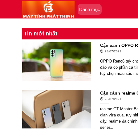
Skip
Danh mục
to
content
Tin mới nhất
Cận cảnh OPPO R
23/07/2021
OPPO Reno6 tuỳ chọn
đáo và có phần cá t
tuỳ chọn màu sắc mớ
Cận cảnh realme G
23/07/2021
realme GT Master Edi
gian vừa qua, tuy n
đây, realme đã chính
series...