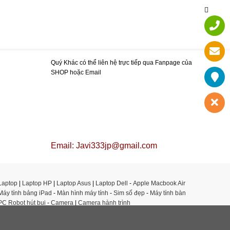
Quý Khác có thể liên hệ trực tiếp qua Fanpage của
SHOP hoặc Email
Email: Javi333jp@gmail.com
Laptop
|
Laptop HP
|
Laptop Asus
|
Laptop Dell
-
Apple Macbook Air
Máy tính bảng iPad
-
Màn hình máy tính
-
Sim số đẹp
-
Máy tính bàn
PC
Robot hút bụi
-
Camera
|
Camera hành trình