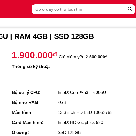
Search
for:
6006U | RAM 4GB | SSD 128GB
1.900.000
₫
Giá niêm yết:
2.500.000
₫
Thông số kỹ thuật
Bộ xử lý CPU:
Intel® Core™ i3 – 6006U
Bộ nhớ RAM:
4GB
Màn hình:
13.3 inch HD LED 1366×768
Card Màn hình:
Intel® HD Graphics 520
Ổ cứng:
SSD 128GB