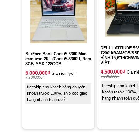
DELL LATITUDE 558
7200U/RAM8GB/SS
SurFace Book Core i5 6300 Màn
HÌNH 15,6″INCH/WI
cảm ứng 2K+ (Core i5-6300U, Ram
VIỆT.
8GB, SSD 128GGB
4.500.000
₫
Giá ni
5.000.000
₫
Giá niêm yết:
7.500.000
₫
7.800.000
₫
freeship cho khách
freeship cho khách hàng chuyển
khoản trước 100%, s
khoản trước 100%, ship cod giao
hàng nhanh toàn qu
hàng nhanh toàn quốc.