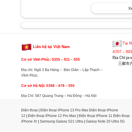
X
Tại N
Liên hệ tại Việt Nam
-6707 – 89
Địa Chỉ:j
Cơ sở Vĩnh Phúc: 0355 –
911 – 555
三郷市戸ヶ
Địa chi: Ngã 3 Ba Hàng – Bàn Giản – Lập Thạch –
Vĩnh Phúc.
Cơ sở Hà Nội: 0398 – 678 – 555
Địa Chỉ: 587 Quang Trung – Hà Đông – Hà Nội
Điện thoại
|
Điện thoại iPhone 13 Pro Max
Điện thoại iPhone
12
|
Điện thoại iPhone 12 Pro Max
|
Điện thoại iPhone 11
Điện thoại
iPhone Xr
|
Samsung Galaxy S21 Ultra
|
Galaxy Note 20 Ultra 5G