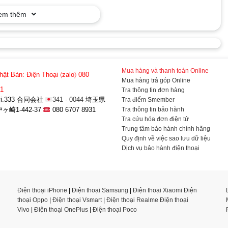
em thêm
Mua hàng và thanh toán Online
hật Bản:
Điện Thoại 〈zalo〉 080
Mua hàng trả góp Online
31
Tra thông tin đơn hàng
a-vi.333 合同会社
341 - 0044
埼玉県
Tra điểm Smember
Tra thông tin bảo hành
崎1-442-37
080 6707 8931
Tra cứu hóa đơn điện tử
Trung tâm bảo hành chính hãng
Quy định về việc sao lưu dữ liệu
Dịch vụ bảo hành điện thoại
Điện thoại iPhone
|
Điện thoại Samsung
|
Điện thoại Xiaomi
Điện
thoại Oppo
|
Điện thoại Vsmart
|
Điện thoại Realme
Điện thoại
Vivo
|
Điện thoại OnePlus
|
Điện thoại Poco