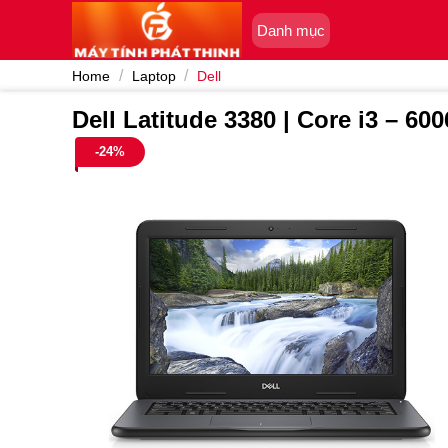
Skip
Danh mục
to
content
/
/
Home
Laptop
Dell
Dell Latitude 3380 | Core i3 – 
-24%