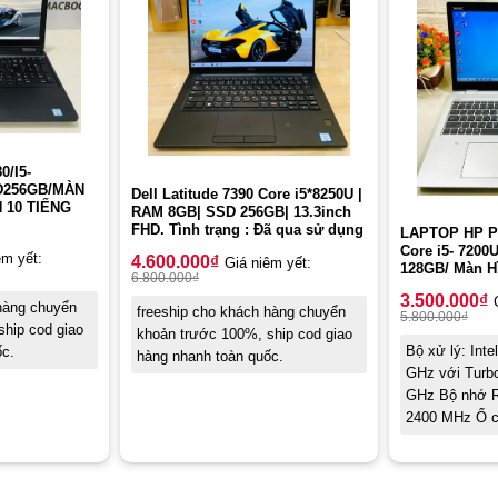
0/I5-
D256GB/MÀN
Dell Latitude 7390 Core i5*8250U |
N 10 TIẾNG
RAM 8GB| SSD 256GB| 13.3inch
FHD. Tình trạng : Đã qua sử dụng
LAPTOP HP P
Core i5- 720
êm yết:
4.600.000
₫
Giá niêm yết:
128GB/ Màn Hì
6.800.000
₫
3.500.000
₫
 hàng chuyển
freeship cho khách hàng chuyển
5.800.000
₫
hip cod giao
khoản trước 100%, ship cod giao
Bộ xử lý: Inte
ốc.
hàng nhanh toàn quốc.
GHz với Turbo
GHz Bộ nhớ 
2400 MHz Ổ 