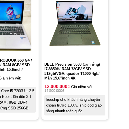
ROBOOK 650 G4 /
DELL Precision 5530 Cảm ứng/
0U/ RAM 8GB/ SSD
i7-8850H/ RAM 32GB/ SSD
nh 15.6inch/
512gb/VGA: quador T1000 4gb/
Màn 15,6″inch 4K.
Giá niêm yết:
12.000.000
₫
Giá niêm yết:
14.500.000
₫
l Core i5-7200U – 2.5
 Boost lên đến 3.1
freeship cho khách hàng chuyển
RAM: 8GB DDR4
khoản trước 100%, ship cod giao
cứng SSD 256GB
hàng nhanh toàn quốc.