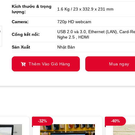
Kích thước & trọng
1.6 Kg / 23 x 332.9 x 231 mm
lượng:
Camera:
720p HD webcam
USB 2.0 và 3.0, Ethernet (LAN), Card-Re
Cổng kết nối:
Nghe 2.5 , HDMI
Sản Xuất
Nhật Bản
Thêm Vào Giỏ Hàng
Mua ngay
-32%
-40%