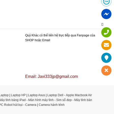
Quý Khác có thể liên hệ trực tiếp qua Fanpage của
SHOP hoặc Email
Email: Javi333jp@gmail.com
Laptop
|
Laptop HP
|
Laptop Asus
|
Laptop Dell
-
Apple Macbook Air
Máy tính bảng iPad
-
Màn hình máy tính
-
Sim số đẹp
-
Máy tính bàn
PC
Robot hút bụi
-
Camera
|
Camera hành trình