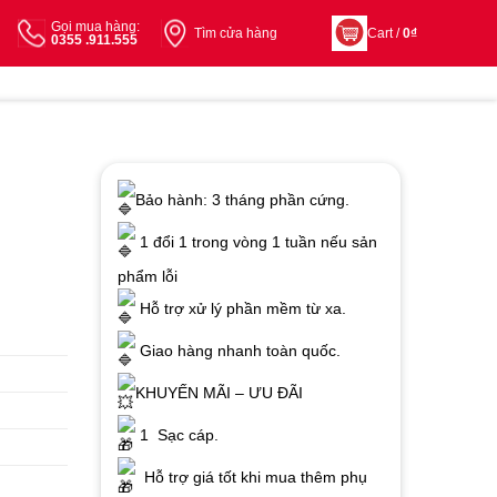
Gọi mua hàng:
Tìm cửa hàng
Cart /
0
₫
0355 .911.555
Bảo hành: 3 tháng phần cứng.
1 đổi 1 trong vòng 1 tuần nếu sản
phẩm lỗi
Hỗ trợ xử lý phần mềm từ xa.
Giao hàng nhanh toàn quốc.
KHUYẾN MÃI – ƯU ĐÃI
1 Sạc cáp.
Hỗ trợ giá tốt khi mua thêm phụ