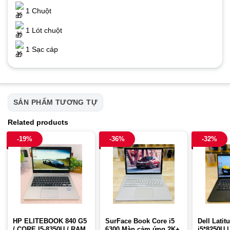
1 Chuột
1 Lót chuột
1 Sạc cáp
SẢN PHẨM TƯƠNG TỰ
Related products
-19%
-36%
-32%
SurFace Book Core i5
Dell Latit
HP ELITEBOOK 840 G5
6300 Màn cảm ứng 2K+
i5*8250U 
/ CORE I5-8350U / RAM