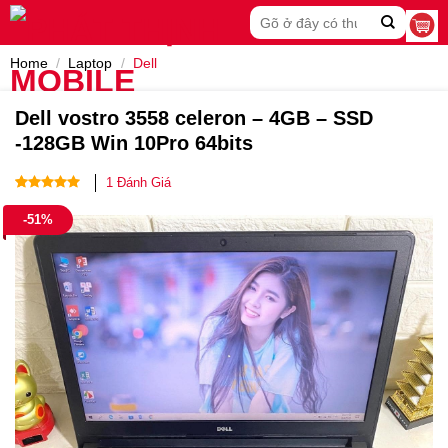
Skip
Search
to
for:
content
Home
/
Laptop
/
Dell
Dell vostro 3558 celeron – 4GB – SSD
-128GB Win 10Pro 64bits
1
Đánh Giá
Rated
1
5.00
-51%
out of 5
based on
customer
rating