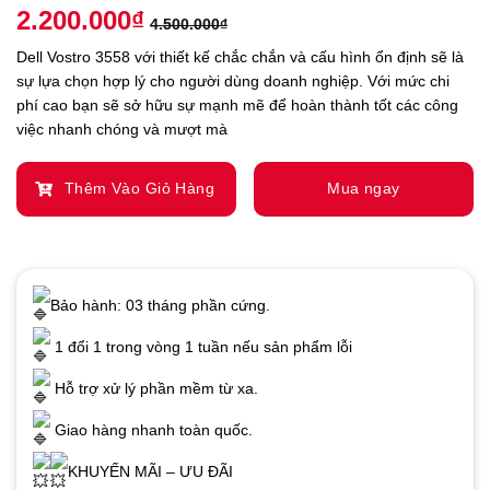
Rated
1
5.00
2.200.000
₫
out of 5
4.500.000
₫
based on
customer
Dell Vostro 3558 với thiết kế chắc chắn và cấu hình ổn định sẽ là
rating
sự lựa chọn hợp lý cho người dùng doanh nghiệp. Với mức chi
phí cao bạn sẽ sở hữu sự mạnh mẽ để hoàn thành tốt các công
việc nhanh chóng và mượt mà
Thêm Vào Giỏ Hàng
Mua ngay
Bảo hành: 03 tháng phần cứng.
1 đổi 1 trong vòng 1 tuần nếu sản phẩm lỗi
Hỗ trợ xử lý phần mềm từ xa.
Giao hàng nhanh toàn quốc.
KHUYẾN MÃI – ƯU ĐÃI