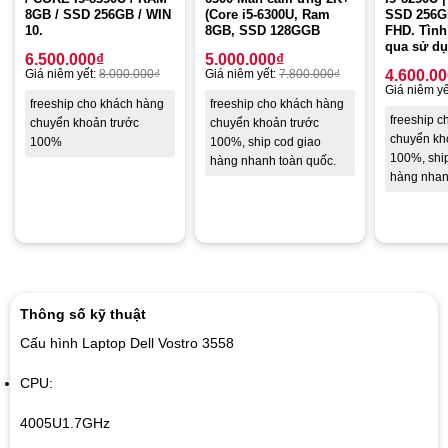
(Core i5-6300U, Ram
SSD 256GB
8GB / SSD 256GB / WIN
8GB, SSD 128GGB
FHD. Tình 
10.
qua sử d
5.000.000
₫
6.500.000
₫
Giá niêm yết:
7.800.000
₫
4.600.0
Giá niêm yết:
8.000.000
₫
Giá niêm yế
freeship cho khách hàng
freeship cho khách hàng
freeship 
chuyển khoản trước
chuyển khoản trước
chuyển kh
100%, ship cod giao
100%
100%, shi
hàng nhanh toàn quốc.
hàng nhan
Thông số kỹ thuật
Cấu hình Laptop Dell Vostro 3558
CPU:
4005U
1.7GHz