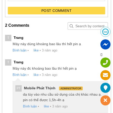
ngang có phần khả quan hơn vì vậy bạn có thể chia sẻ hay làm
việc nhóm với nhiều người nhưng góc nhìn theo chiều dọc khá
POST COMMENT
nhỏ, màu sắc hình ảnh sẽ mờ và nhòe khi hướng nhìn từ trên
hoặc từ dưới lên. Màn hình Vostro V3558 hiển thị tốt ngoài trời
trong điều kiện mức độ ánh sáng trung bình.
2 Comments
Cấu hình Dell Vostro V3558
Trang
T
Máy này dùng khoảng bao lâu thì hết pin ạ
Bình luận
•
like
•
3 năm ago
Trang
T
Máy này đc khoảng bao lâu thì hết pin ạ
Bình luận
•
like
•
3 năm ago
Mobile Phát Thịnh
PT
ADMINISTRATOR
dạ tùy vào nhu cầu sử dụng của chị khác nhau ạ.
pin có thể được 1,5h-4h ạ
Bình luận
•
like
•
3 năm ago