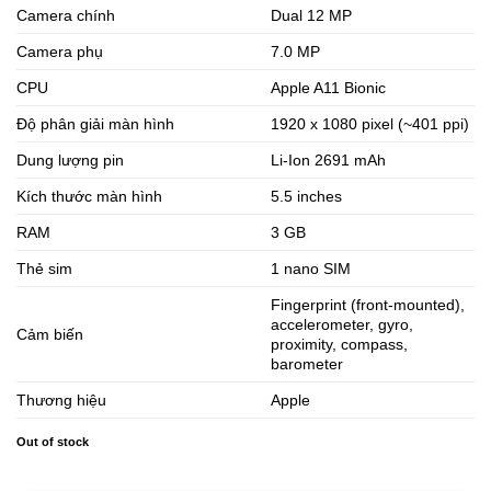
Camera chính
Dual 12 MP
Camera phụ
7.0 MP
CPU
Apple A11 Bionic
Độ phân giải màn hình
1920 x 1080 pixel (~401 ppi)
Dung lượng pin
Li-Ion 2691 mAh
Kích thước màn hình
5.5 inches
RAM
3 GB
Thẻ sim
1 nano SIM
Fingerprint (front-mounted),
accelerometer, gyro,
Cảm biến
proximity, compass,
barometer
Thương hiệu
Apple
Out of stock