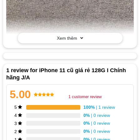
Xem thêm
1 review for
iPhone 11 cũ giá rẻ 128G I Chính
hãng J/A
5.00
1
customer review
Rated
1
5.00
100%
| 1 review
5
out of 5
0%
| 0 review
4
based on
0%
| 0 review
3
customer
0%
| 0 review
2
rating
0%
| 0 review
1