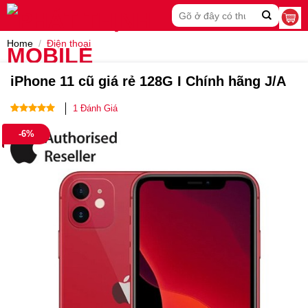
Skip
Search
to
for:
content
Home
/
Điện thoại
iPhone 11 cũ giá rẻ 128G I Chính hãng J/A
1
Đánh Giá
Rated
1
5.00
-6%
out of 5
based on
customer
rating