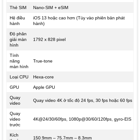
Thẻ SIM
Nano-SIM + eSIM
Hệ điều
iOS 13 hoặc cao hơn (Tùy vào phiên bản phát
hành
hành)
Độ phân
giải màn
1792 x 828 pixel
hình
Tính
năng
True-tone
màn hình
Loại CPU
Hexa-core
GPU
Apple GPU
Quay
Quay video 4K ở tốc độ 24 fps, 30 fps hoặc 60 fps
video
Quay
video
4K@24/30/60fps, 1080p@30/60/120fps, gyro-EIS
trước
Kích
150.9mm – 75.7mm – 8.3mm