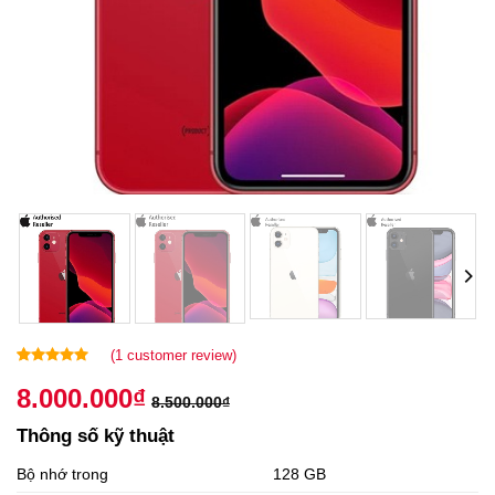
(
1
customer review)
Rated
1
5.00
8.000.000
₫
out of 5
8.500.000
₫
based on
customer
Thông số kỹ thuật
rating
Bộ nhớ trong
128 GB