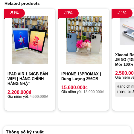
Related products
-51%
-13%
-11%
Xiaomi Re
JE 5G (4G
Mới 100% 
2.500.0
IPAD AIR 1 64GB BẢN
IPHONE 13PROMAX |
Giá niêm yế
WIFI | HÀNG CHÍNH
Dung Lượng 256GB
HÃNG NHẬT
Hàng chín
15.600.000
₫
2.200.000
₫
Giá niêm yết:
18.000.000
₫
100%. Xuấ
Giá niêm yết:
4.500.000
₫
Thông số kỹ thuật