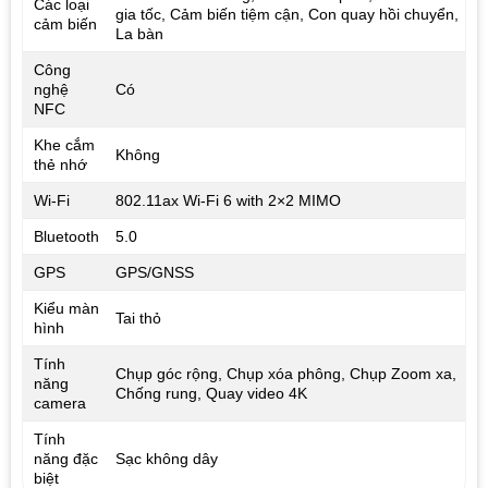
Các loại
gia tốc, Cảm biến tiệm cận, Con quay hồi chuyển,
cảm biến
La bàn
Công
nghệ
Có
NFC
Khe cắm
Không
thẻ nhớ
Wi-Fi
802.11ax Wi‑Fi 6 with 2×2 MIMO
Bluetooth
5.0
GPS
GPS/GNSS
Kiểu màn
Tai thỏ
hình
Tính
Chụp góc rộng, Chụp xóa phông, Chụp Zoom xa,
năng
Chống rung, Quay video 4K
camera
Tính
năng đặc
Sạc không dây
biệt