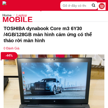
Skip
Search
to
for:
content
Home
/
Laptop
TOSHIBA dynabook Core m3 6Y30
/4GB/128GB màn hình cảm ứng có thể
tháo rời màn hình
0
Đánh Giá
-44%