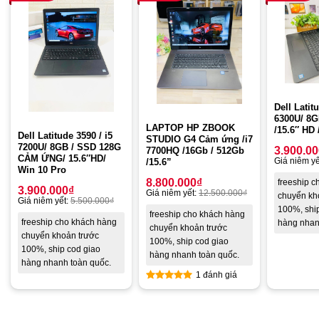
Dell Latit
6300U/ 8
LAPTOP HP ZBOOK
/15.6″ HD
Dell Latitude 3590 / i5
STUDIO G4 Cảm ứng /i7
7200U/ 8GB / SSD 128G
3.900.0
7700HQ /16Gb / 512Gb
CẢM ỨNG/ 15.6″HD/
Giá niêm yế
/15.6”
Win 10 Pro
8.800.000
₫
freeship 
3.900.000
₫
Giá niêm yết:
12.500.000
₫
chuyển kh
Giá niêm yết:
5.500.000
₫
100%, shi
freeship cho khách hàng
freeship cho khách hàng
hàng nhan
chuyển khoản trước
chuyển khoản trước
100%, ship cod giao
100%, ship cod giao
hàng nhanh toàn quốc.
hàng nhanh toàn quốc.
1 đánh giá
Rated
5.00
out of 5