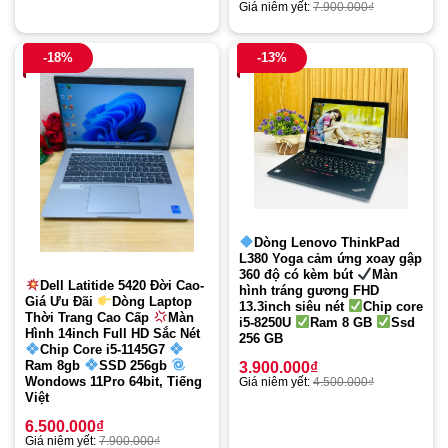
Giá niêm yết:
7.900.000
₫
-18%
-13%
Dòng Lenovo ThinkPad
L380 Yoga cảm ứng xoay gập
360 độ có kèm bút
Màn
Dell Latitide 5420 Đời Cao-
hình tráng gương FHD
Giá Ưu Đãi
Dòng Laptop
13.3inch siêu nét
Chip core
Thời Trang Cao Cấp
Màn
i5-8250U
Ram 8 GB
Ssd
Hình 14inch Full HD Sắc Nét
256 GB
Chip Core i5-1145G7
Ram 8gb
SSD 256gb
3.900.000
₫
Wondows 11Pro 64bit, Tiếng
Giá niêm yết:
4.500.000
₫
Việt
6.500.000
₫
Giá niêm yết:
7.900.000
₫