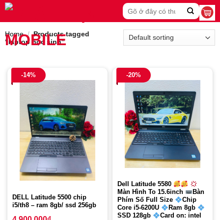
Skip
Search
to
for:
content
Home
/
Products tagged
“laptop học sinh”
-14%
-20%
Dell Latitude 5580
Màn Hình To 15.6inch
Bàn
DELL Latitude 5500 chip
Phím Số Full Size
Chip
i5/th8 – ram 8gb/ ssd 256gb
Core i5-6200U
Ram 8gb
SSD 128gb
Card on: intel
4.900.000
₫