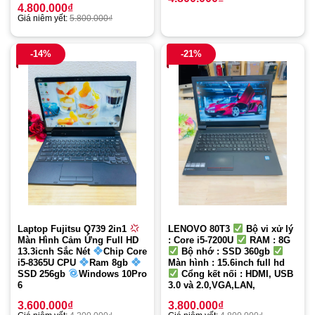
4.800.000
₫
Giá niêm yết:
5.800.000
₫
-14%
-21%
Laptop Fujitsu Q739 2in1
LENOVO 80T3
Bộ vi xử lý
Màn Hình Cảm Ứng Full HD
: Core i5-7200U
RAM : 8G
13.3icnh Sắc Nét
Chip Core
Bộ nhớ : SSD 360gb
i5-8365U CPU
Ram 8gb
Màn hình : 15.6inch full hd
SSD 256gb
Windows 10Pro
Cổng kết nối : HDMI, USB
6
3.0 và 2.0,VGA,LAN,
3.600.000
₫
3.800.000
₫