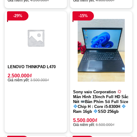
Giá niêm yết:
4.200.000
₫
Giá niêm yết:
4.800.000
₫
-29%
-15%
LENOVO THINKPAD L470
2.500.000
₫
Giá niêm yết:
3.500.000
₫
Sony vaio Corporation
Màn Hình 15inch Full HD Sắc
Nét
Bàn Phím Số Full Size
Chip H : Core i5-8300H
Ram 16gb
SSD 256gb
5.500.000
₫
Giá niêm yết:
6.500.000
₫