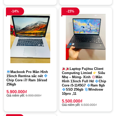
-14%
-15%
Laptop Fujitsu Client
Macbook Pro Màn Hình
Computing Limied
Siêu
15inch Rentina sắc nét
Nhẹ – Mỏng- Xinh
Màn
Chip Core i7/ Ram 16/ssd
Hình 13inch Full Hd
Chip
256gb
Core i5-1145G7
Ram 8gb
SSD 256gb
Windosw
5.900.000
₫
10pro ,11
Giá niêm yết:
6.900.000
₫
5.500.000
₫
Giá niêm yết:
6.500.000
₫