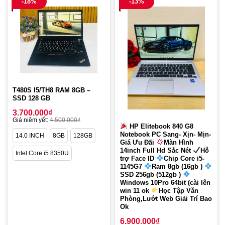
-18%
-13%
T480S I5/TH8 RAM 8GB –
SSD 128 GB
3.700.000
₫
Giá niêm yết:
4.500.000
₫
HP Elitebook 840 G8
Notebook PC Sang- Xịn- Mịn-
14.0 INCH
8GB
128GB
Giá Ưu Đãi
Màn Hình
14inch Full Hd Sắc Nét
Hỗ
Intel Core i5 8350U
trợ Face ID
Chip Core i5-
1145G7
Ram 8gb (16gb )
SSD 256gb (512gb )
Windows 10Pro 64bit (cài lên
win 11 ok
Học Tập Văn
Phòng,Lướt Web Giải Trí Bao
Ok
6.900.000
₫