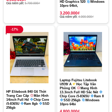
HD Graphics 520
Windows
Giá niêm yết:
5.700.000
₫
10pro 64bit,
3.200.000
₫
Giá niêm yết:
4.000.000
₫
-17%
Laptop Fujitsu Litebook
U939/ A
Học Tập Văn
Phòng OK
Mang Hình
HP Elitebook 840 G6 Thời
13.3inch Full HD Sắc Nét
Trang Cao Cấp
Màn Hình
Chip Core i5-8365U
Ram 8
14inch Full Hd
Chip Core
SSD 256gb
Windows
i5-8365U
Ram 8gb
SSD
10pro 64bi
256gb
4.800.000
₫