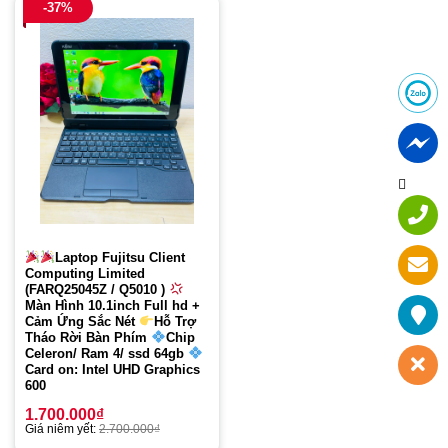
-37%
Laptop Fujitsu Client
Computing Limited
(FARQ25045Z / Q5010 )
Màn Hình 10.1inch Full hd +
Cảm Ứng Sắc Nét
Hỗ Trợ
Tháo Rời Bàn Phím
Chip
Celeron/ Ram 4/ ssd 64gb
Card on: Intel UHD Graphics
600
1.700.000
₫
Giá niêm yết:
2.700.000
₫