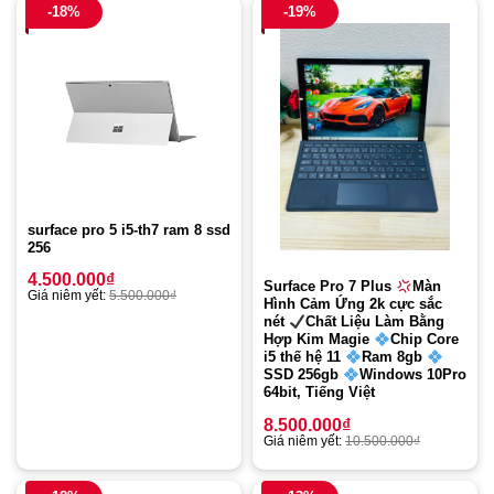
-18%
-19%
surface pro 5 i5-th7 ram 8 ssd
256
4.500.000
₫
Surface Pro 7 Plus
Màn
Giá niêm yết:
5.500.000
₫
Hình Cảm Ứng 2k cực sắc
nét
Chất Liệu Làm Bằng
Hợp Kim Magie
Chip Core
i5 thế hệ 11
Ram 8gb
SSD 256gb
Windows 10Pro
64bit, Tiếng Việt
8.500.000
₫
Giá niêm yết:
10.500.000
₫