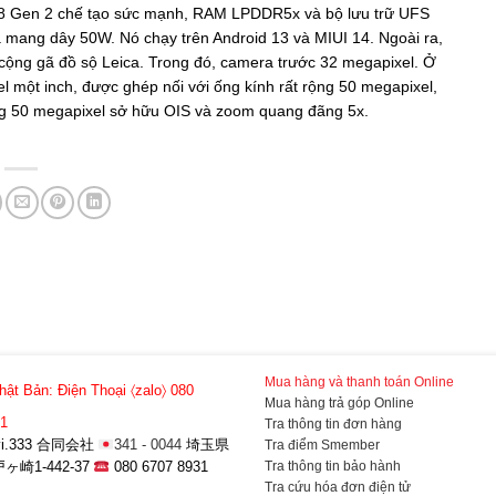
 8 Gen 2 chế tạo sức mạnh, RAM LPDDR5x và bộ lưu trữ UFS
 mang dây 50W. Nó chạy trên Android 13 và MIUI 14. Ngoài ra,
 cộng gã đồ sộ Leica. Trong đó, camera trước 32 megapixel. Ở
một inch, được ghép nối với ống kính rất rộng 50 megapixel,
ọng 50 megapixel sở hữu OIS và zoom quang đãng 5x.
Mua hàng và thanh toán Online
hật Bản:
Điện Thoại 〈zalo〉 080
Mua hàng trả góp Online
31
Tra thông tin đơn hàng
a-vi.333 合同会社
341 - 0044
埼玉県
Tra điểm Smember
Tra thông tin bảo hành
崎1-442-37
080 6707 8931
Tra cứu hóa đơn điện tử