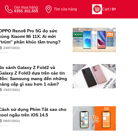
Gọi mua hàng:
Tìm cửa hàng
Cart /
0
₫
0355 .911.555
OPPO Reno6 Pro 5G đọ sức
cùng Xiaomi Mi 11X: Ai mới
“trùm” phân khúc tầm trung?
23/07/2021
So sánh Galaxy Z Fold2 và
Galaxy Z Fold3 dựa trên các tin
đồn: Samsung mang đến những
nâng cấp gì sau hơn 1 năm?
23/07/2021
Cách sử dụng Phím Tắt sao cho
cool ngầu trên iOS 14.5
06/07/2021