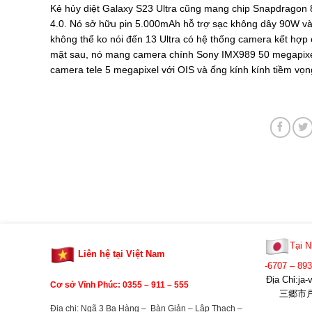
Kẻ hủy diệt Galaxy S23 Ultra cũng mang chip Snapdragon
4.0. Nó sở hữu pin 5.000mAh hỗ trợ sạc không dây 90W và
không thể ko nói đến 13 Ultra có hệ thống camera kết hợp
mặt sau, nó mang camera chính Sony IMX989 50 megapixel 
camera tele 5 megapixel với OIS và ống kính kính tiềm v
Tại N
Liên hệ tại Việt Nam
-6707 – 89
Địa Chỉ:j
Cơ sở Vĩnh Phúc: 0355 –
911 – 555
三郷市戸ヶ
Địa chi: Ngã 3 Ba Hàng – Bàn Giản – Lập Thạch –