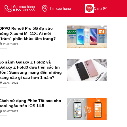
Gọi mua hàng:
Tìm cửa hàng
Cart /
0
₫
0355 .911.555
OPPO Reno6 Pro 5G đọ sức
cùng Xiaomi Mi 11X: Ai mới
“trùm” phân khúc tầm trung?
23/07/2021
So sánh Galaxy Z Fold2 và
Galaxy Z Fold3 dựa trên các tin
đồn: Samsung mang đến những
nâng cấp gì sau hơn 1 năm?
23/07/2021
Cách sử dụng Phím Tắt sao cho
cool ngầu trên iOS 14.5
06/07/2021