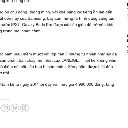
ng khử tiếng ồn.
 ồn chủ động) thông minh, với khả năng lọc tiếng ồn lên đến
nhất đến nay của Samsung. Lấy cảm hứng từ hình dạng sáng tạo
ước IPX7, Galaxy Buds Pro được cải tiến giúp để trở nên khít
ụng trong mọi hoàn cảnh.
c bám màu mềm mượt với lớp nền lì nhưng tự nhiên như làn da
 sản phẩm bán chạy mới nhất của LANEIGE. Thiết kế không viền
là điểm nổi bật của bao bì sản phẩm. Sản phẩm được biết đến
 trội.
t Nam kể từ ngày 20/7 tới đây với mức giá 4,990,000 đồng, tặng