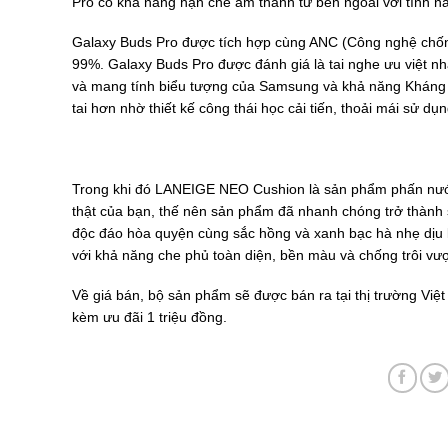
Pro có khả năng hạn chế âm thanh từ bên ngoài với tính nă
Galaxy Buds Pro được tích hợp cùng ANC (Công nghệ chống
99%. Galaxy Buds Pro được đánh giá là tai nghe ưu việt 
và mang tính biểu tượng của Samsung và khả năng Kháng n
tai hơn nhờ thiết kế công thái học cải tiến, thoải mái sử d
Trong khi đó LANEIGE NEO Cushion là sản phẩm phấn nướ
thật của bạn, thế nên sản phẩm đã nhanh chóng trở thành
độc đáo hòa quyện cùng sắc hồng và xanh bạc hà nhẹ dịu 
với khả năng che phủ toàn diện, bền màu và chống trôi vượt
Về giá bán, bộ sản phẩm sẽ được bán ra tại thị trường Việ
kèm ưu đãi 1 triệu đồng.