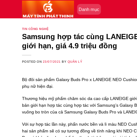
Skip
Danh mục
to
content
TIN CÔNG NGHỆ
Samsung hợp tác cùng LANEIGE 
giới hạn, giá 4.9 triệu đồng
POSTED ON
23/07/2021
BY
QUẢN LÝ
Bộ đôi sản phẩm Galaxy Buds Pro x LANEIGE NEO Cushion sẽ
phụ nữ hiện đại.
Thương hiệu mỹ phẩm chăm sóc da cao cấp LANEIGE giới 
bản giới hạn hợp tác cùng hợp tác với Samsung’s Galaxy B
vuông bo tròn của cả Samsung Galaxy Buds Pro và LANE
Với sự hợp tác lần này, phấn nước bền và lì màu NEO Cus
hai sản phẩm sẽ có sự tương đồng về tính năng khi NEO Cu