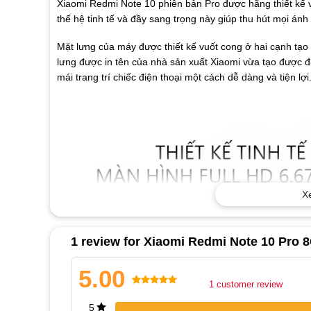
Xiaomi Redmi Note 10 phiên bản Pro được hãng thiết kế vớ
thế hệ tinh tế và đầy sang trọng này giúp thu hút mọi ánh 
Mặt lưng của máy được thiết kế vuốt cong ở hai cạnh tạ
lưng được in tên của nhà sản xuất Xiaomi vừa tạo được đ
mái trang trí chiếc điện thoại một cách dễ dàng và tiện lợi
X
1 review for
Xiaomi Redmi Note 10 Pro 
5.00
1
customer review
Rated
1
5.00
5