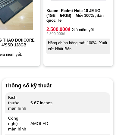
Xiaomi Redmi Note 10 JE 5G
(4GB – 64GB) – Mới 100% ,Bản
quốc Tế
2.500.000
₫
Giá niêm yết:
2.800.000
₫
G THÁO DỜI|CORE
Hàng chính hãng mới 100%. Xuất
 4/SSD 128GB
xứ: Nhật Bản
Giá niêm yết:
Thông số kỹ thuật
Kích
thước
6.67 inches
màn hình
Công
nghệ
AMOLED
màn hình