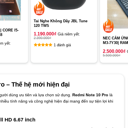
Tai Nghe Không Dây JBL Tune
120 TWS
 CORE I5-
1.190.000
₫
Giá niêm yết:
28
2.390.000
₫
NEC CẢM ỨN
M3-7Y30| RAM
êm yết:
1 đánh giá
2.500.000
₫
Rated
5.00
5.500.000
₫
out of 5
o – Thế hệ mới hiện đại
người dùng ưu tiên và lựa chọn sử dụng.
Redmi Note 10 Pro
là
nhiều tính năng và công nghệ hiện đại mang đến sự tiện lợi khi
ll HD 6.67 inch