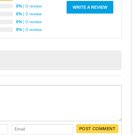
0%
| 0 review
WRITE A REVIEW
0%
| 0 review
0%
| 0 review
0%
| 0 review
 người dùng có thể thoải mái khi sử dụng, bên cạnh đó cũng làm
10 Pro.
i độ phân giải Full HD thêm vào đó là giấy chứng nhận TUV giúp
dùng.
POST COMMENT