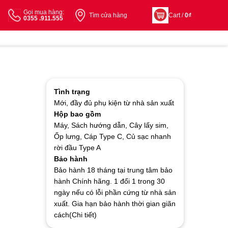
Gọi mua hàng:
Tìm cửa hàng
Cart /
0
₫
0355 .911.555
Tình trạng
Mới, đầy đủ phụ kiện từ nhà sản xuất
Hộp bao gồm
Máy, Sách hướng dẫn, Cây lấy sim,
Ốp lưng, Cáp Type C, Củ sạc nhanh
rời đầu Type A
Bảo hành
Bảo hành 18 tháng tại trung tâm bảo
hành Chính hãng. 1 đổi 1 trong 30
ngày nếu có lỗi phần cứng từ nhà sản
xuất. Gia hạn bảo hành thời gian giãn
cách(Chi tiết)