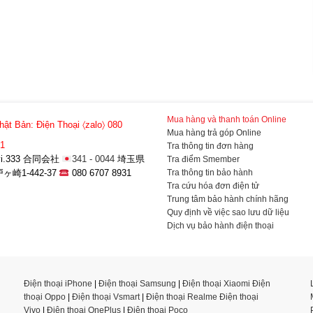
Mua hàng và thanh toán Online
hật Bản:
Điện Thoại 〈zalo〉 080
Mua hàng trả góp Online
31
Tra thông tin đơn hàng
a-vi.333 合同会社
341 - 0044
埼玉県
Tra điểm Smember
Tra thông tin bảo hành
崎1-442-37
080 6707 8931
Tra cứu hóa đơn điện tử
Trung tâm bảo hành chính hãng
Quy định về việc sao lưu dữ liệu
Dịch vụ bảo hành điện thoại
Điện thoại iPhone
|
Điện thoại Samsung
|
Điện thoại Xiaomi
Điện
thoại Oppo
|
Điện thoại Vsmart
|
Điện thoại Realme
Điện thoại
Vivo
|
Điện thoại OnePlus
|
Điện thoại Poco