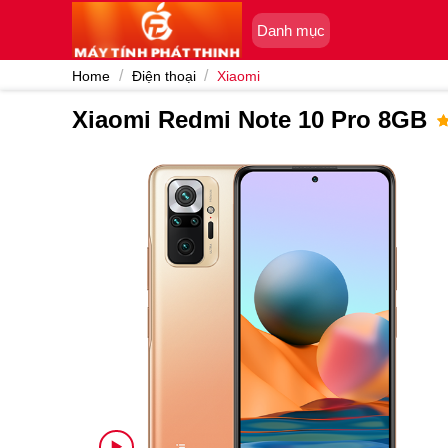
Skip
Danh mục
to
content
/
/
Home
Điện thoại
Xiaomi
Xiaomi Redmi Note 10 Pro 8GB
R
1
o
b
c
r