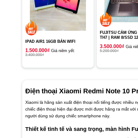
FUJITSU CẢM ỨNG |
TH7 | RAM 8/SSD 1
IPAD AIR1 16GB BẢN WIFI
3.500.000
₫
Giá ni
1.500.000
₫
Giá niêm yết:
5.200.000
₫
3.400.000
₫
Điện thoại Xiaomi Redmi Note 10 Pr
Xiaomi là hãng sản xuất điện thoại nổi tiếng được nhiều 
chiếc điện thoại hiện đại được mới được hãng ra mắt với 
người dùng sử dụng chiếc smartphone này.
Thiết kế tinh tế và sang trọng, màn hình Fu