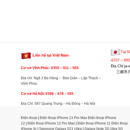
Tại N
Liên hệ tại Việt Nam
-6707 – 89
Địa Chỉ:j
Cơ sở Vĩnh Phúc: 0355 –
911 – 555
三郷市戸ヶ
Địa chi: Ngã 3 Ba Hàng – Bàn Giản – Lập Thạch –
Vĩnh Phúc.
Cơ sở Hà Nội: 0398 – 678 – 555
Địa Chỉ: 587 Quang Trung – Hà Đông – Hà Nội
Điện thoại
|
Điện thoại iPhone 13 Pro Max
Điện thoại iPhone
12
|
Điện thoại iPhone 12 Pro Max
|
Điện thoại iPhone 11
Điện thoại
iPhone Xr
|
Samsung Galaxy S21 Ultra
|
Galaxy Note 20 Ultra 5G