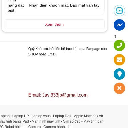
Tính
năng đặc
Nhận diện khuôn mặt, Bảo mật vân tay
biệt
Xem thêm
Quý Khác có thể liên hệ trực tiếp qua Fanpage của
SHOP hoặc Email
Email: Javi333jp@gmail.com
Laptop
|
Laptop HP
|
Laptop Asus
|
Laptop Dell
-
Apple Macbook Air
Máy tính bảng iPad
-
Màn hình máy tính
-
Sim số đẹp
-
Máy tính bàn
PC
Robot hút bụi
-
Camera
|
Camera hành trình