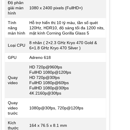
Độ phân
giải màn
1080 x 2400 pixels (FullHD+)
hình
Tính
Hỗ trợ hiển thị 10 tỷ màu, tần số quét
năng
120Hz, HDR10, độ sáng tối đa 1200 nits,
màn hình
mặt kính Corning Gorilla Glass 5
8 nhân ( 2×2.3 GHz Kryo 470 Gold &
Loại CPU
6×1.8 GHz Kryo 470 Silver )
GPU
Adreno 618
HD 720p@960fps
FullHD 1080p@120fps
Quay
HD 720p@30fps
video
FullHD 1080p@60fps
FullHD 1080p@30fps
4K 2160p@30fps
Quay
video
1080p@30fps, 720p@120fps
trước
Kích
164 x 76.5 x 8.1 mm
thước