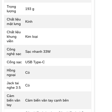
Trọng
193 g
lượng
Chất liệu
Kính
mặt lưng
Chất liệu
khung
Kim loại
viền
Công
Sạc nhanh 33W
nghệ sạc
Cổng sạc
USB Type-C
Hồng
Có
ngoại
Jack tai
Có
nghe 3.5
Cảm
biến vân
Cảm biến vân tay cạnh bên
tay