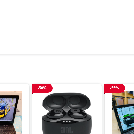
-50%
-55%