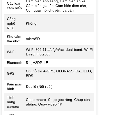
Cảm biến ánh sáng, Cảm biến áp kế,
Các loại
Cảm biến gia tốc, Cảm biến tiệm cận,
cảm biến
Con quay hồi chuyển, La bàn
Công
nghệ
Không
NFC
Khe cắm
microSD
thẻ nhớ
Wi-Fi 802.11 a/b/g/n/ac, dual-band, Wi-Fi
Wi-Fi
Direct, hotspot
Bluetooth
5.1, A2DP, LE
Có, hỗ trợ A-GPS, GLONASS, GALILEO,
GPS
BDS
Kiểu màn
Đục lỗ (Nốt ruồi)
hình
Tính
Chụp macro, Chụp góc rộng, Chụp xóa
năng
phông, Quay video 4K
camera