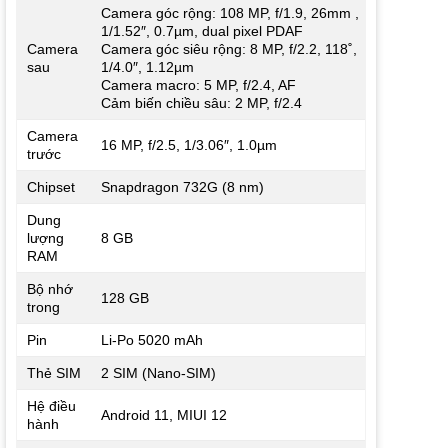
Camera góc rộng: 108 MP, f/1.9, 26mm ,
1/1.52″, 0.7µm, dual pixel PDAF
Camera
Camera góc siêu rộng: 8 MP, f/2.2, 118˚,
sau
1/4.0″, 1.12µm
Camera macro: 5 MP, f/2.4, AF
Cảm biến chiều sâu: 2 MP, f/2.4
Camera
16 MP, f/2.5, 1/3.06″, 1.0µm
trước
Chipset
Snapdragon 732G (8 nm)
Dung
lượng
8 GB
RAM
Bộ nhớ
128 GB
trong
Pin
Li-Po 5020 mAh
Thẻ SIM
2 SIM (Nano-SIM)
Hệ điều
Android 11, MIUI 12
hành