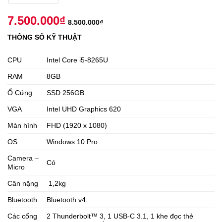
7.500.000
₫
8.500.000
₫
THÔNG SỐ KỸ THUẬT
CPU
Intel Core i5-8265U
RAM
8GB
Ổ Cứng
SSD 256GB
VGA
Intel UHD Graphics 620
Màn hình
FHD (1920 x 1080)
OS
Windows 10 Pro
Camera –
Có
Micro
Cân nặng
1,2kg
Bluetooth
Bluetooth v4.
Các cổng
2 Thunderbolt™ 3, 1 USB-C 3.1, 1 khe đọc thẻ