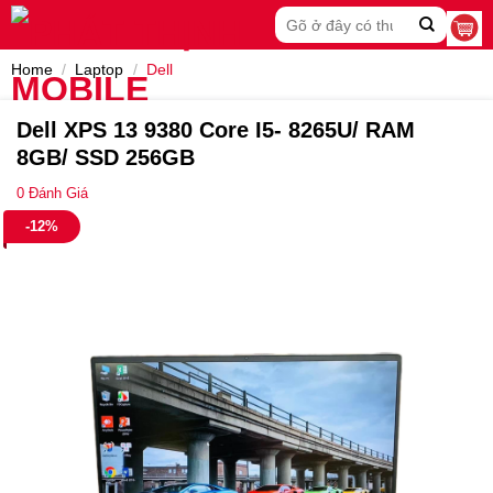
Skip
Search
to
for:
content
Home
/
Laptop
/
Dell
Dell XPS 13 9380 Core I5- 8265U/ RAM
8GB/ SSD 256GB
0
Đánh Giá
-12%