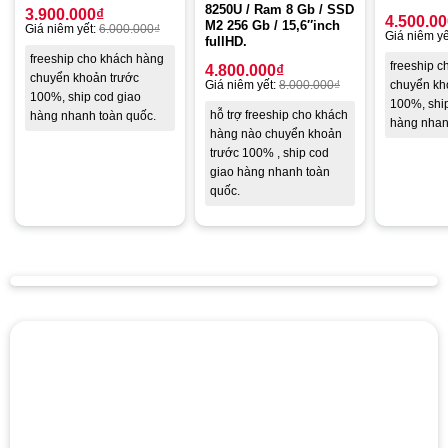
8250U / Ram 8 Gb / SSD
3.900.000
₫
4.500.0
M2 256 Gb / 15,6″inch
Giá niêm yết:
6.000.000
₫
Giá niêm yế
fullHD.
freeship cho khách hàng
freeship 
4.800.000
₫
chuyển khoản trước
chuyển kh
Giá niêm yết:
8.000.000
₫
100%, ship cod giao
100%, shi
hỗ trợ freeship cho khách
hàng nhanh toàn quốc.
hàng nhan
hàng nào chuyển khoản
trước 100% , ship cod
giao hàng nhanh toàn
quốc.