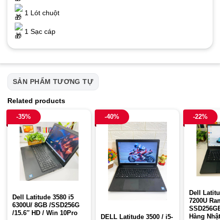
1 Lót chuột
1 Sạc cáp
SẢN PHẨM TƯƠNG TỰ
Related products
-35%
-40%
-22%
Dell Latit
Dell Latitude 3580 i5
7200U R
6300U/ 8GB /SSD256G
SSD256GB
/15.6″ HD / Win 10Pro
Hàng Nhật
DELL Latitude 3500 / i5-